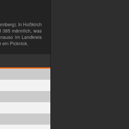
emberg). In Hoßkirch
d 385 männlich, was
enauso im Landkreis
 ein Picknick.