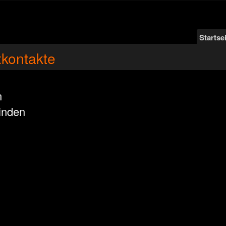
Startse
kontakte
n
inden