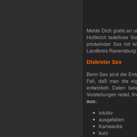
Melde Dich gratis an u
Hoßkirch tadellose V
prickelnder Sex mit k
Landkreis Ravensburg.
Diskreter Sex
Beim Sex sind die Entw
Fall, daß man die ei
entwickelt. Daten be
Vorstellungen redet, fi
aus:
intuitiv
ausgefallen
Kamasutra
kurz